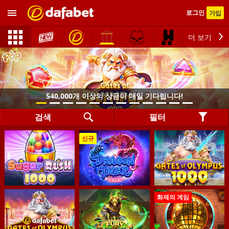
로그인
가입
더 보기
540,000개 이상의 상금이 매일 기다립니다!
검색
필터
신규
화제의 게임