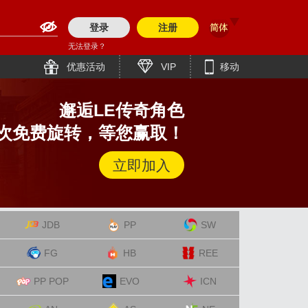
登录
注册
无法登录？
English (Asia)
हिन्दी
优惠活动
VIP
移动
తెలుగు
ภาษาไทย
竞逐巅峰成为传奇！ [立
的力量，铸就传奇胜利！
奖励派送派送火热开启！
PRAGMATIC PLAY POP
JOY SPINS 重磅登场！
赢得 RMB 80,000！
马上畅玩PP游戏
邂逅LE传奇角色
88%高达688元
追逐风暴，
Tiếng Việt
Bengali (India)
ONEGAME 全新力作！
即加入
已在大发上线 !
 KING KONG派彩超丰厚！
00 次免费旋转，等您赢取！
40,000+份豪礼虚位以待！
取 52,000,000 元奖金！
尽在新专区：奥林帕斯！
开启财富之旅！
旋转赢大奖！
首存奖金
Bahasa Indonesia
English (Bangladesh)
竞逐巅峰成为传奇！
立即畅玩
立即畅玩
立即加入
立即加入
立即畅玩
立即加入
立即畅玩
立即畅玩
立即畅玩
立即畅玩
Bengali (Bangladesh)
한국어
立即加入
Japanese
English (Pakistan)
English
Español
JDB
PP
SW
FG
HB
REE
PP POP
EVO
ICN