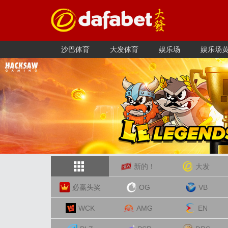
沙巴体育
大发体育
娱乐场
娱乐场
新的！
大发
必赢头奖
OG
VB
WCK
AMG
EN