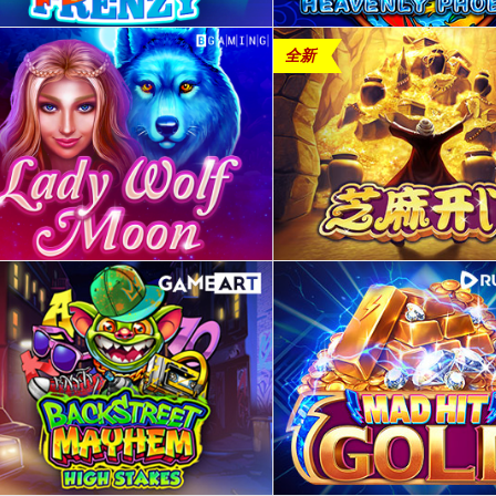
全新
Lady Wolf Moon
芝麻开门
开始游戏
开始游戏
Backstreet Mayhem
Mad Hit Gold
开始游戏
开始游戏