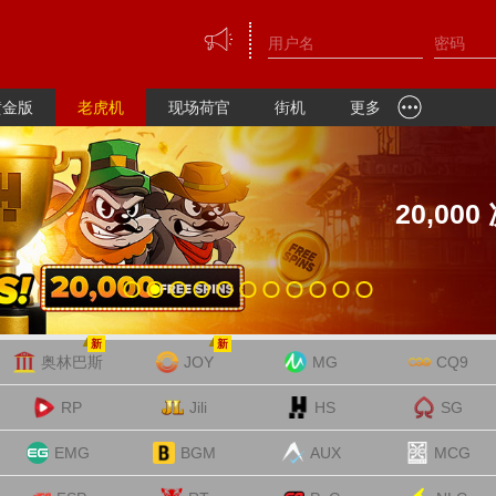
黄金版
老虎机
现场荷官
街机
更多
盛夏热战此刻开启 
唤醒万神之王宙斯
每日
探索
TRIPLE
20,0
5
赢
新
新
奥林巴斯
JOY
MG
CQ9
RP
Jili
HS
SG
EMG
BGM
AUX
MCG