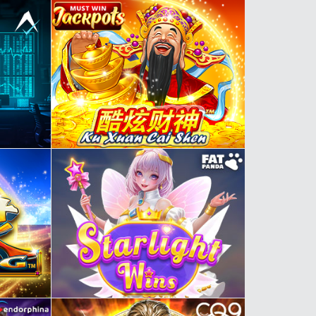
0
酷炫财神
开始游戏
Starlight Wins
开始游戏