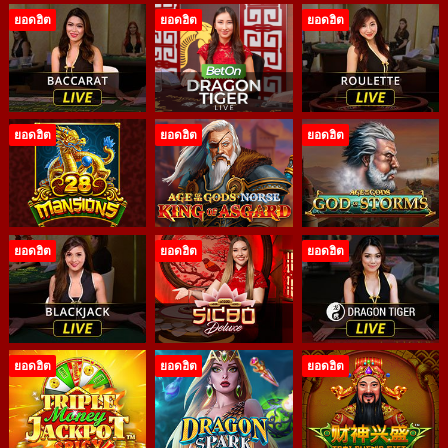
ยอดฮิต
ยอดฮิต
ยอดฮิต
ยอดฮิต
ยอดฮิต
ยอดฮิต
ยอดฮิต
ยอดฮิต
ยอดฮิต
ยอดฮิต
ยอดฮิต
ยอดฮิต