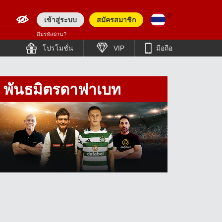
เข้าสู่ระบบ
สมัครสมาชิก
ลืมรหัสผ่าน?
English (Asia)
हिन्दी
โปรโมชั่น
VIP
มือถือ
English (Europe)
తెలుగు
Bengali (India)
简体中文
พันธมิตรดาฟาเบท
Tiếng Việt
English (Pakistan)
Bahasa Indonesia
English (Bangladesh)
Bengali (Bangladesh)
日本語
Polish
한국어
English
Español